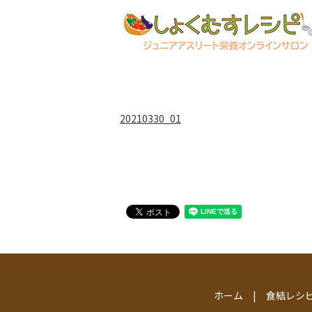
20210330_01
ホーム
食結レシ