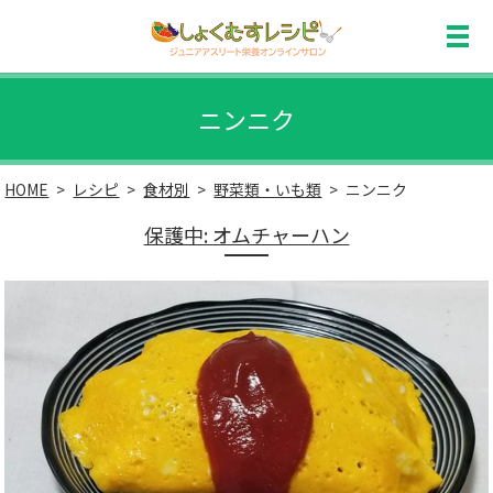
ニンニク
HOME
レシピ
食材別
野菜類・いも類
ニンニク
保護中: オムチャーハン