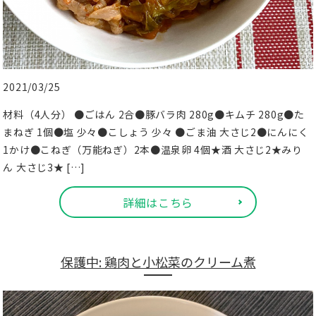
2021/03/25
材料（4人分） ●ごはん 2合●豚バラ肉 280g●キムチ 280g●た
まねぎ 1個●塩 少々●こしょう 少々 ●ごま油 大さじ2●にんにく
1かけ●こねぎ（万能ねぎ）2本●温泉卵 4個★酒 大さじ2★みり
ん 大さじ3★ […]
詳細はこちら
保護中: 鶏肉と小松菜のクリーム煮