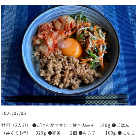
2021/07/05
材料（2人分） ●ごはんがすすむ！甘辛肉みそ 140g ●ごはん
（丼ぶり1杯） 320g ●卵黄 2個 ●キムチ 100g ●にんじ