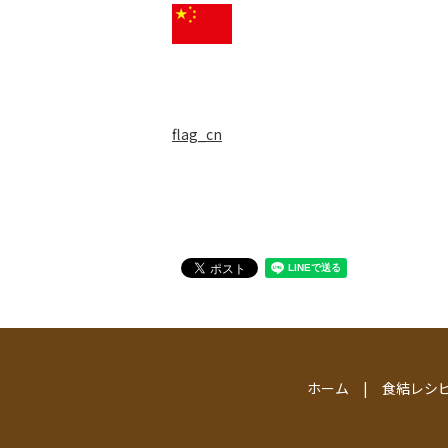
flag_cn
ホーム
食結レシ