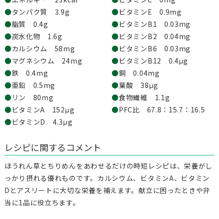
●
タンパク質 3.9g
●
ビタミンE 0.9mg
●
脂質 0.4g
●
ビタミンB1 0.03mg
●
炭水化物 1.6g
●
ビタミンB2 0.04mg
●
カルシウム 58mg
●
ビタミンB6 0.03mg
●
マグネシウム 24mg
●
ビタミンB12 0.4μg
●
鉄 0.4mg
●
銅 0.04mg
●
亜鉛 0.5mg
●
葉酸 38μg
●
リン 80mg
●
食物繊維 1.1g
●
ビタミンA 152μg
●
PFC比 67.8：15.7：16.5
●
ビタミンD 4.3μg
レシピに関するコメント
ほうれん草とちりめんをあわせるだけの時短レシピは、栄養がし
っかり摂れる優れものです。カルシウム、ビタミンA、ビタミン
Dとアスリートに大切な栄養を補えます。献立に困ったときや弁
当に1品に役立ちます。