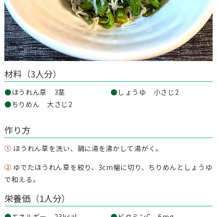
材料（3人分）
●
ほうれん草 3茎
●
しょうゆ 小さじ2
●
ちりめん 大さじ2
作り方
①
ほうれん草を洗い、鍋に湯を沸かして湯がく。
②
ゆでたほうれん草を絞り、3cm幅に切り、ちりめんとしょうゆ
で和える。
栄養価（1人分）
●
エネルギー 23kcal
●
ビタミンC 6mg