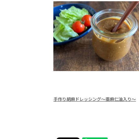
手作り胡麻ドレッシング～亜麻仁油入り～