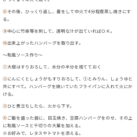
⑧
その後、ひっくり返し、蓋をして中火で4分程度蒸し焼きにす
る。
⑨
中心に竹串等を刺して、透明な汁が出ていればＯＫ。
⑩
出来上がったハンバーグを取り出す。
～和風ソース作り～
①
大根はすりおろして、水分の半分を捨てておく
②
にんにくとしょうがもすりおろして、①とみりん、しょうゆと
共にすべて。ハンバーグを焼いていたフライパンに入れて火にか
ける。
③
ひと煮立ちしたら、火から下す。
④
ご飯を盛った器に、目玉焼き、豆腐ハンバーグをのせ、その上
に和風ソースと千切りの大葉を加える。
※お好みで、レタスやトマトを添える。