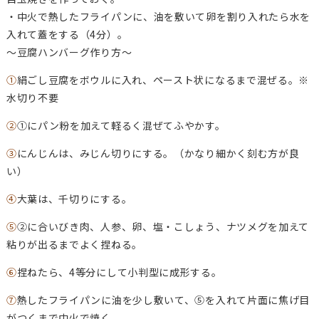
・中火で熱したフライパンに、油を敷いて卵を割り入れたら水を
入れて蓋をする（4分）。
～豆腐ハンバーグ作り方～
①
絹ごし豆腐をボウルに入れ、ペースト状になるまで混ぜる。※
水切り不要
②
①にパン粉を加えて軽るく混ぜてふやかす。
③
にんじんは、みじん切りにする。（かなり細かく刻む方が良
い）
④
大葉は、千切りにする。
⑤
②に合いびき肉、人参、卵、塩・こしょう、ナツメグを加えて
粘りが出るまでよく捏ねる。
⑥
捏ねたら、4等分にして小判型に成形する。
⑦
熱したフライパンに油を少し敷いて、⑤を入れて片面に焦げ目
がつくまで中火で焼く。