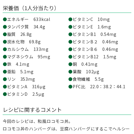
栄養価（1人分当たり）
●
エネルギー 633kcal
●
ビタミンC 10ｍg
●
タンパク質 34.4g
●
ビタミンE 1.6ｍg
●
脂質 26.8g
●
ビタミンB1 0.54ｍg
●
炭水化物 69.8g
●
ビタミンB２ 0.46ｍg
●
カルシウム 133ｍg
●
ビタミンB６ 0.46ｍg
●
マグネシウム 95ｍg
●
ビタミンB12 1.5ｍg
●
鉄 4.1ｍg
●
銅 0.41ｍg
●
亜鉛 5.1ｍg
●
葉酸 102μg
●
リン 353ｍg
●
食物繊維 5.5g
●
ビタミンA 316μg
●
PFC比 22.0：38.2：44.1
●
ビタミンD 2.5μg
レシピに関するコメント
今回のレシピは、和風ロコモコ丼。
ロコモコ丼のハンバーグは、豆腐ハンバーグにするこでヘルシー