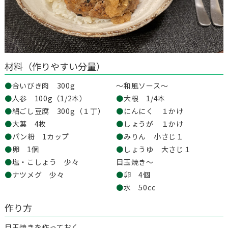
材料（作りやすい分量）
●
合いびき肉 300g
～和風ソース～
●
人参 100g（1/2本）
●
大根 1/4本
●
絹ごし豆腐 300g（１丁）
●
にんにく １かけ
●
大葉 4枚
●
しょうが １かけ
●
パン粉 1カップ
●
みりん 小さじ１
●
卵 1個
●
しょうゆ 大さじ１
●
塩・こしょう 少々
目玉焼き～
●
ナツメグ 少々
●
卵 4個
●
水 50cc
作り方
目玉焼きを作っておく。