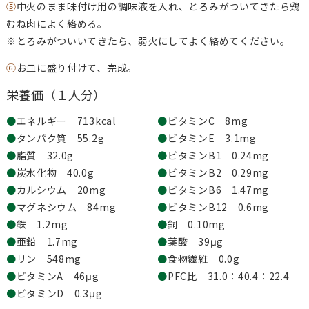
⑤
中火のまま味付け用の調味液を入れ、とろみがついてきたら鶏
むね肉によく絡める。
※とろみがついいてきたら、弱火にしてよく絡めてください。
⑥
お皿に盛り付けて、完成。
栄養価（１人分）
●
エネルギー 713kcal
●
ビタミンC 8mg
●
タンパク質 55.2g
●
ビタミンE 3.1mg
●
脂質 32.0g
●
ビタミンB1 0.24mg
●
炭水化物 40.0g
●
ビタミンB2 0.29mg
●
カルシウム 20mg
●
ビタミンB6 1.47mg
●
マグネシウム 84mg
●
ビタミンB12 0.6mg
●
鉄 1.2mg
●
銅 0.10mg
●
亜鉛 1.7mg
●
葉酸 39μg
●
リン 548mg
●
食物繊維 0.0g
●
ビタミンA 46μg
●
PFC比 31.0：40.4：22.4
●
ビタミンD 0.3μg