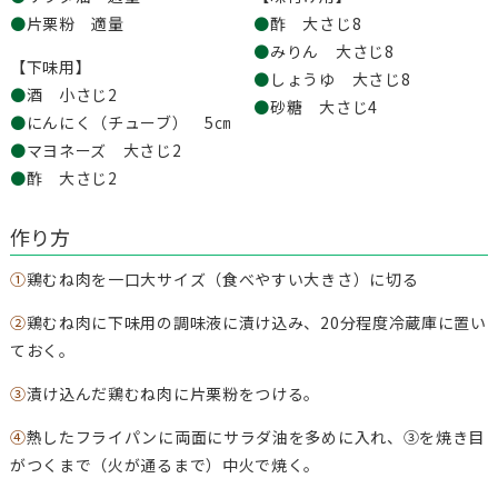
●
片栗粉 適量
●
酢 大さじ8
●
みりん 大さじ8
【下味用】
●
しょうゆ 大さじ8
●
酒 小さじ2
●
砂糖 大さじ4
●
にんにく（チューブ） 5㎝
●
マヨネーズ 大さじ2
●
酢 大さじ2
作り方
①
鶏むね肉を一口大サイズ（食べやすい大きさ）に切る
②
鶏むね肉に下味用の調味液に漬け込み、20分程度冷蔵庫に置い
ておく。
③
漬け込んだ鶏むね肉に片栗粉をつける。
④
熱したフライパンに両面にサラダ油を多めに入れ、③を焼き目
がつくまで（火が通るまで）中火で焼く。