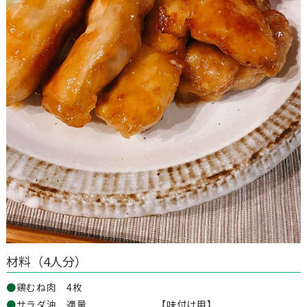
材料（4人分）
●
鶏むね肉 4枚
●
サラダ油 適量
【味付け用】