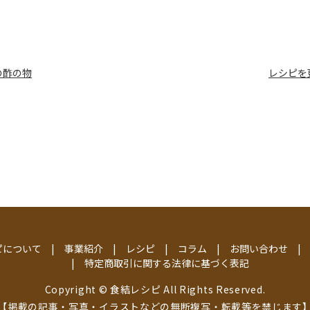
の酢の物
レシピを
ピについて
事業紹介
レシピ
コラム
お問い合わせ
特定商取引に関する法律に基づく表記
Copyright © 食結レシピ All Rights Reserved.
【掲載の記事・写真・イラストなどの無断複写・転載等を禁じます