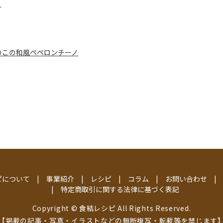
け
のこの和風ペペロンチーノ
ピについて
事業紹介
レシピ
コラム
お問い合わせ
特定商取引に関する法律に基づく表記
Copyright © 食結レシピ All Rights Reserved.
【掲載の記事・写真・イラストなどの無断複写・転載等を禁じます